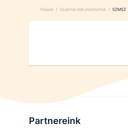
/
/
Főoldal
Szakmai dokumentumok
SZMSZ
Partnereink