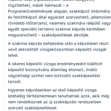
rögzítettek), másik halmazát – a
Programkövetelmények alapján, szakképző intézmény
és felnőttképző által egyaránt szervezhető, jellemzően
Mezőgazdaság
rövidebb időtartamú, valamely szakmára ráépülő vagy
egyéb speciális tartalmú szakmai képzés keretében
megszerezhető – szakképesítések alkotják.
A szakmai képzés befejezése után a képzésben részt
vevő akkreditált vizsgaközpontban képesítő vizsgát
tehet.
A sikeres képesítő vizsga eredményeként kiállított
képesítő bizonyítvány államilag elismert, önálló
végzettségi szintet nem biztosító szakképesítést
tanúsít.
Ingyenes képzéseinken az első képesítő vizsga
letételéig térítésmentesen tanulhatnak azok, akik még
nem rendelkeznek az új szakképzési rendszerben
szerzett szakképesítéssel.