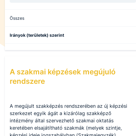
Összes
Irányok (területek) szerint
Művészetek
A szakmai képzések megújuló
rendszere
Üzleti ismeretek és ügyvitel
A megújult szakképzés rendszerében az új képzési
Feldolgozóipari képzések
szerkezet egyik ágát a kizárólag szakképző
intézmény által szervezhető szakmai oktatás
keretében elsajátítható szakmák (melyek szintje,
Építészet és építőipar
képzési ideje jogszabályban (Szakmajegyzék)