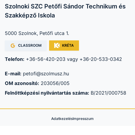
Szolnoki SZC Petőfi Sándor Technikum és
Szakképző Iskola
5000 Szolnok, Petőfi utca 1.
CLASSROOM
KRÉTA
Telefon:
+36-56-420-203 vagy +36-20-533-0342
E-mail:
petofi@szolmusz.hu
OM azonosító:
203056/005
Felnőttképzési nyilvántartás száma:
B/2021/000758
Adatkezelés
Impresszum