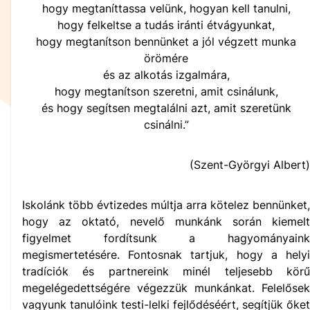
hogy megtaníttassa velünk, hogyan kell tanulni,
hogy felkeltse a tudás iránti étvágyunkat,
hogy megtanítson bennünket a jól végzett munka
örömére
és az alkotás izgalmára,
hogy megtanítson szeretni, amit csinálunk,
és hogy segítsen megtalálni azt, amit szeretünk
csinálni.”
(Szent-Györgyi Albert)
Iskolánk több évtizedes múltja arra kötelez bennünket,
hogy az oktató, nevelő munkánk során kiemelt
figyelmet fordítsunk a hagyományaink
megismertetésére. Fontosnak tartjuk, hogy a helyi
tradíciók és partnereink minél teljesebb körű
megelégedettségére végezzük munkánkat. Felelősek
vagyunk tanulóink testi-lelki fejlődéséért, segítjük őket