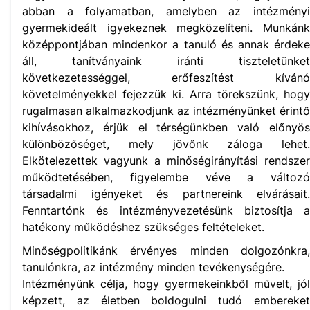
abban a folyamatban, amelyben az intézményi
gyermekideált igyekeznek megközelíteni. Munkánk
középpontjában mindenkor a tanuló és annak érdeke
áll, tanítványaink iránti tiszteletünket
következetességgel, erőfeszítést kívánó
követelményekkel fejezzük ki. Arra törekszünk, hogy
rugalmasan alkalmazkodjunk az intézményünket érintő
kihívásokhoz, érjük el térségünkben való előnyös
különbözőséget, mely jövőnk záloga lehet.
Elkötelezettek vagyunk a minőségirányítási rendszer
működtetésében, figyelembe véve a változó
társadalmi igényeket és partnereink elvárásait.
Fenntartónk és intézményvezetésünk biztosítja a
hatékony működéshez szükséges feltételeket.
Minőségpolitikánk érvényes minden dolgozónkra,
tanulónkra, az intézmény minden tevékenységére.
Intézményünk célja, hogy gyermekeinkből művelt, jól
képzett, az életben boldogulni tudó embereket