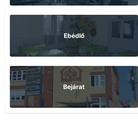
Ebédlő
Bejárat