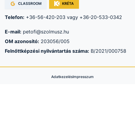
CLASSROOM
KRÉTA
Telefon:
+36-56-420-203 vagy +36-20-533-0342
E-mail:
petofi@szolmusz.hu
OM azonosító:
203056/005
Felnőttképzési nyilvántartás száma:
B/2021/000758
Adatkezelés
Impresszum