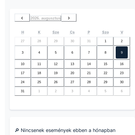
‹
›
2026. augusztus
H
K
Sze
Cs
P
Szo
V
27
28
29
30
31
1
2
3
4
5
6
7
8
9
10
11
12
13
14
15
16
17
18
19
20
21
22
23
24
25
26
27
28
29
30
31
1
2
3
4
5
6
🔎 Nincsenek események ebben a hónapban