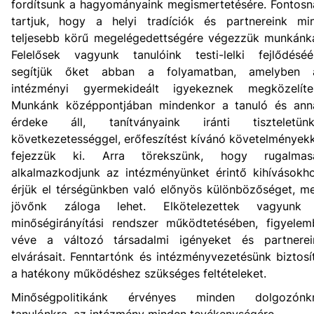
fordítsunk a hagyományaink megismertetésére. Fontosn
tartjuk, hogy a helyi tradíciók és partnereink min
teljesebb körű megelégedettségére végezzük munkánka
Felelősek vagyunk tanulóink testi-lelki fejlődéséér
segítjük őket abban a folyamatban, amelyben 
intézményi gyermekideált igyekeznek megközelíten
Munkánk középpontjában mindenkor a tanuló és ann
érdeke áll, tanítványaink iránti tiszteletünk
következetességgel, erőfeszítést kívánó követelményekk
fejezzük ki. Arra törekszünk, hogy rugalmas
alkalmazkodjunk az intézményünket érintő kihívásokho
érjük el térségünkben való előnyös különbözőséget, me
jövőnk záloga lehet. Elkötelezettek vagyunk
minőségirányítási rendszer működtetésében, figyelem
véve a változó társadalmi igényeket és partnerei
elvárásait. Fenntartónk és intézményvezetésünk biztosí
a hatékony működéshez szükséges feltételeket.
Minőségpolitikánk érvényes minden dolgozónkr
tanulónkra, az intézmény minden tevékenységére.