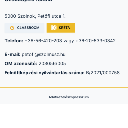
5000 Szolnok, Petőfi utca 1.
CLASSROOM
KRÉTA
Telefon:
+36-56-420-203 vagy +36-20-533-0342
E-mail:
petofi@szolmusz.hu
OM azonosító:
203056/005
Felnőttképzési nyilvántartás száma:
B/2021/000758
Adatkezelés
Impresszum